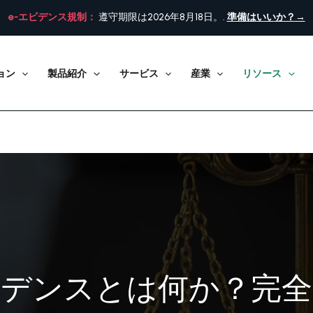
e-エビデンス規制：
遵守期限は2026年8月18日。.
準備はいいか？→
ョン
製品紹介
サービス
産業
リソース
ビデンスとは何か？完