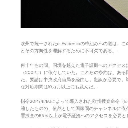
欧州で統一されたe-Evidenceの枠組みへの道
とその方向性を理解するために不可欠である。.
何十年もの間、国境を越えた電子証拠へのアクセスは
（2001年）に依存していた。これらの条約は、あ
た。要請は中央政府当局を経由し、翻訳が必要で、
な対応期間は10カ月以上にも及んだ。.
指令2014/41/EUによって導入された欧州捜査命
縮したものの、依然として国家間のチャンネルに依
罪捜査の85％以上が電子証拠へのアクセスを必要と