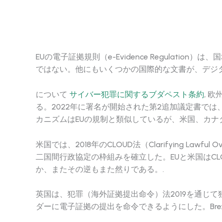
EUの電子証拠規則（e-Evidence Regula
ではない。他にもいくつかの国際的な文書が、デジ
について
サイバー犯罪に関するブダペスト条約
, 
る。2022年に署名が開始された第2追加議定書で
カニズムはEUの規制と類似しているが、米国、カナ
米国では、2018年のCLOUD法（Clarifying L
二国間行政協定の枠組みを確立した。EUと米国はC
か、またその逆もまた然りである。.
英国は、犯罪（海外証拠提出命令）法2019を通じ
ダーに電子証拠の提出を命令できるようにした。Brexi