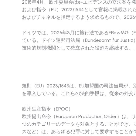
2018年4月、欧州委員会はe-エビデンスの立法案を発
および指令（EU）2023/1544として官報に掲載
およびチャネルを指定するよう求めるもので、2026
ドイツでは、2026年3月に施行法であるEBewMG（Elektro
ている。ドイツ連邦司法局（Bundesamt für
技術的規制機関として確立された役割を継続する。.
規則（EU）2023/1543は、EU加盟国の司法
を導入している。これらの法的手段は、従来の外交
欧州生産指令（EPOC）
欧州提出命令（European Production O
つのカテゴリーのデータを対象とすることができ、
スなど）は、あらゆる犯罪に対して要求することが