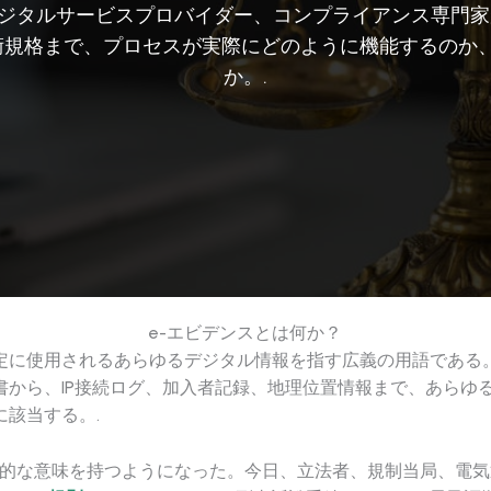
タルサービスプロバイダー、コンプライアンス専門家がe-
らETSI技術規格まで、プロセスが実際にどのように機能するの
か。.
e-エビデンスとは何か？
裁定に使用されるあらゆるデジタル情報を指す広義の用語である
書から、IP接続ログ、加入者記録、地理位置情報まで、あらゆ
該当する。.
具体的な意味を持つようになった。今日、立法者、規制当局、電