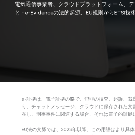
電気通信事業者、クラウドプラットフォーム、デジ
と - e-Evidenceの法的起源、EU規則か
e-証拠は、電子証拠の略で、犯罪の捜査、起訴、
り、チャットメッセージ、クラウドに保存された文
在し、刑事事件に関連する場合、それは電子的証拠に
EU法の文脈では、2023年以降、この用語はより