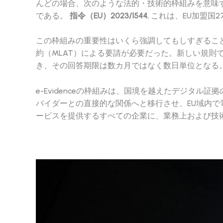
んどの場合、次のような法的・技術的枠組みを意味
である。
指令（EU）2023/1544
, これは、EU加盟
この枠組みの重要性はいくら強調してもしすぎることは
約（MLAT）による要請が必要だった。新しい規
き、その回答期限は数カ月ではなく数日単位となる
e-Evidenceの枠組みは、国境を越えたデジタ
バイダーとの直接的な関係へと移行させ、EU域内
ービスを提供するすべての企業に、業務上および技術