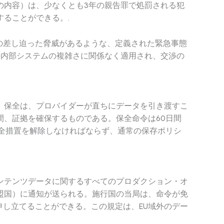
の内容）は、少なくとも3年の親告罪で処罰される犯
ることができる。.
の差し迫った脅威があるような、定義された緊急事態
の内部システムの複雑さに関係なく適用され、交渉の
。保全は、プロバイダーが直ちにデータを引き渡すこ
、証拠を確保するものである。保全命令は60日間
全措置を解除しなければならず、通常の保存ポリシ
ンテンツデータに関するすべてのプロダクション・オ
盟国）に通知が送られる。施行国の当局は、命令が免
申し立てることができる。この規定は、EU域外のデー