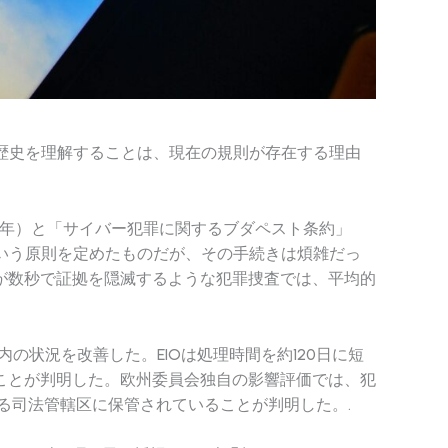
この歴史を理解することは、現在の規則が存在する理由
0年）と「サイバー犯罪に関するブダペスト条約」
という原則を定めたものだが、その手続きは煩雑だっ
が数秒で証拠を隠滅するような犯罪捜査では、平均的
U内の状況を改善した。EIOは処理時間を約120日に短
ことが判明した。欧州委員会独自の影響評価では、犯
る司法管轄区に保管されていることが判明した。.