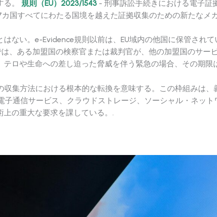
する。
規則（EU）2023/1543
- 刑事訴訟手続きにおける電子
国27カ国すべてにわたる国境を越えた証拠収集のための新たなメ
ない。e-Evidence規則以前は、EU域内の他国に保管さ
則では、ある加盟国の検察官または裁判官が、他の加盟国のサー
。テロや生命への差し迫った脅威を伴う緊急の場合、その期限は
ル証拠の収集方法における根本的な転換を意味する。この枠組み
で電子通信サービス、クラウドストレージ、ソーシャル・ネット
上の重大な要求を課している。.