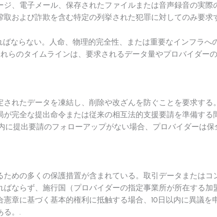
ージ、電子メール、保存されたファイルまたは音声録音の実際
搾取および詐欺を含む特定の列挙された犯罪に対してのみ要求す
ければならない。人命、物理的完全性、または重要なインフラへ
これらのタイムラインは、要求されるデータ量やプロバイダー
定されたデータを凍結し、削除や改ざんを防ぐことを要求する
局が完全な提出命令または従来の相互法的支援要請を準備する間
間内に提出要請のフォローアップがない場合、プロバイダーは保
るための多くの保護措置が含まれている。取引データまたはコ
ればならず、施行国（プロバイダーの指定事業所が所在する加
憲章に基づく基本的権利に抵触する場合、10日以内に異議を
る。.