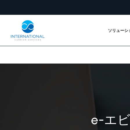
内
容
を
ス
ソリューシ
キ
ッ
プ
e-エ