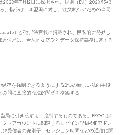
年7月12日に採択され、規則（EU）2023/1543
用される。指令は、加盟国に対し、注文執行のための当局
führungsgesetz）が連邦法官報に掲載され、段階的に発効し
れ、連邦通信局は、合法的な傍受とデータ保持義務に関する
出や保存を強制できるようにする2つの新しい法的手段
の間に直接的な法的関係を構築する。.
た司法当局に引き渡すよう強制するものである。EPOCは4
タ（アカウントに関連するログイン記録やIPアドレ
よび受信者の識別子、セッション時間などの通信に関