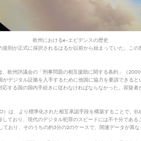
欧州におけるe-エビデンスの歴史
は、この規則が正式に採択されるはるか以前から始まっていた。
、欧州評議会の「刑事問題の相互援助に関する条約」（200
る国がデジタル証拠を入手するために他国に協力を要請できる
対応する国の国内手続きに従わなければならなかった。容疑者
令（EIO）は、より標準化された相互承認手段を構築することで、E
存しており、現代のデジタル犯罪のスピードには不十分である
しており、そのうちの約3分の2のケースで、関連データが異な