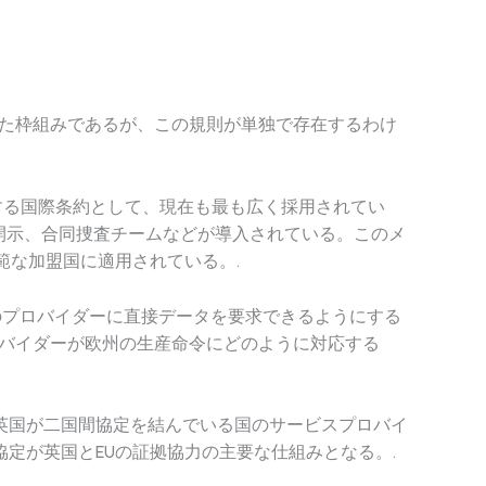
規定された枠組みであるが、この規則が単独で存在するわけ
する国際条約として、現在も最も広く採用されてい
な開示、合同捜査チームなどが導入されている。このメ
範な加盟国に適用されている。.
機関が他方の国のプロバイダーに直接データを要求できるようにする
ロバイダーが欧州の生産命令にどのように対応する
、英国が二国間協定を結んでいる国のサービスプロバイ
国間協定が英国とEUの証拠協力の主要な仕組みとなる。.