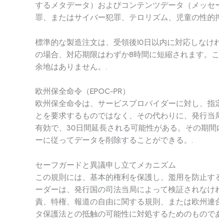
するメタデータ）およびコンテンツデータ（メッセ
罪、またはサイバー犯罪、テロリズム、児童の性的
標準的な製造注文は、受領後10日以内に対応しな
の場合、対応期限はわずか8時間に短縮されます。
余地はありません。.
欧州保全命令（EPOC-PR）
欧州保全命令は、サービスプロバイダーに対し、指
とを要求するものではなく、その代わりに、発行当
有効で、30日間延長される可能性がある。その期
ーに従ってデータを削除することができる。.
セーフガードと異議申し立てメカニズム
この規則には、基本的権利を保護し、濫用を防止す
ーダーは、発行国の司法当局によって検証されなけ
責、特権、報道の自由に関する規則、または欧州連合
タ保護法との抵触の可能性に対処するためのものであ