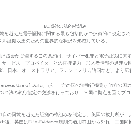
EU域外の法的枠組み
tion）は、国境を越えた電子証拠に関する最も包括的かつ技術的に
タル証拠収集のための世界的な状況を形成している。.
欧州評議会が管理するこの条約は、サイバー犯罪と電子証拠に関
は、サービス・プロバイダーとの直接協力、加入者情報の迅速
ダ、日本、オーストラリア、ラテンアメリカ諸国など、より広
awful Overseas Use of Data）が、一方の国の法執行
LOUD法の執行協定の交渉を行っており、米国に拠点を置くプ
て独自の国境を越えた証拠の枠組みを制定し、英国の裁判所が
t後、英国はEU e-Evidence規則の適用範囲から外れ、二