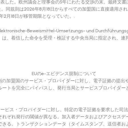
表した。欧州議会と理事会の5年にわたる交渉の末、最終文書は2023
された。同規則は2026年8月18日からすべての加盟国に直接適
年2月18日が移管期限となっていた。.
nische-Beweismittel-Umsetzungs- und Durch
 Justiz）は、着信した命令を受理・検証する中央当局に指定さ
EUのe-エビデンス規制について
当局が、別の加盟国のサービス・プロバイダーに対し、電子証拠の提
ルートを完全にバイパスし、発行当局とサービスプロバイダーと
rder）は、サービス・プロバイダーに対し、特定の電子証拠を要求し
それぞれ発行の閾値が異なる。加入者データおよびアクセスデー
できる。トランザクションデータ（タイムスタンプ、送信者お