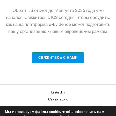
Обратный отсчет до 18 августа 2026 года уже
начался. Свяжитесь с ICS сегодня, чтобы обсудить,
как наша платформа e-Evidence может подготовить
вашу организацию к новым европейским рамкам.
Chinese
Portuguese
СВЯЖИТЕСЬ С НАМИ
Korean
Japanese
Hebrew
Italian
Linkedin
Spanish
Связаться с
French
Политика конфиденциальности
Arabic
Мы используем файлы cookie, чтобы обеспечить вам
Оттиск