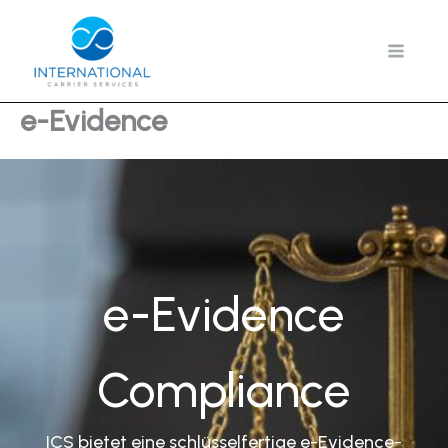
Zum
Inhalt
springen
e-Evidence
e-Evidence
Compliance
ICS bietet eine schlüsselfertige e-Evidence-