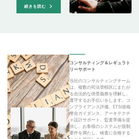
続きを読む
コンサルティング＆レギュラト
リーサポート
当社のコンサルティングチーム
は、複数の司法管轄区にまたが
る合法的な傍受義務を理解し、
遵守するお手伝いをします。コ
ンプライアンス評価、ETSI規格
整合ガイダンス、アーキテクチ
ャ設計サポート、監査準備を提
供し、お客様のシステムが規制
要件を満たし、検査に合格する