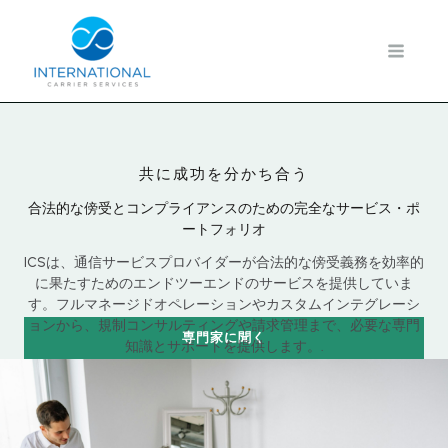
内
容
を
ス
キ
ッ
プ
共に成功を分かち合う
合法的な傍受とコンプライアンスのための完全なサービス・ポ
ートフォリオ
ICSは、通信サービスプロバイダーが合法的な傍受義務を効率的
に果たすためのエンドツーエンドのサービスを提供していま
す。フルマネージドオペレーションやカスタムインテグレーシ
ョンから、規制コンサルティングや請求管理まで、必要な専門
専門家に聞く
知識とサポートを提供します。.