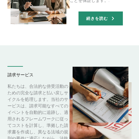
ことを保証します。.
続きを読む
請求サービス
私たちは、合法的な傍受活動の
ための完全な請求と払い戻しサ
イクルを処理します。当社のサ
ービスは、請求可能なすべての
イベントを自動的に追跡し、適
用されるフレームワークに従っ
てコストを計算し、準拠した請
求書を作成し、異なる法域の規
則や要件に適応しながら、法執