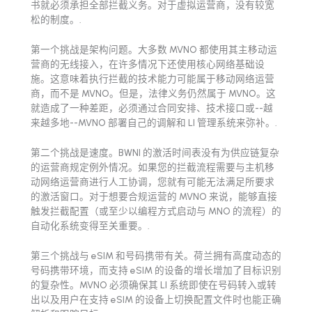
书就必须承担全部拦截义务。对于虚拟运营商，没有较宽
松的制度。.
第一个挑战是架构问题。大多数 MVNO 都使用其主移动运
营商的无线接入，在许多情况下还使用核心网络基础设
施。这意味着执行拦截的技术能力可能属于移动网络运营
商，而不是 MVNO。但是，法律义务仍然属于 MVNO。这
就造成了一种差距，必须通过合同安排、技术接口或--越
来越多地--MVNO 部署自己的调解和 LI 管理系统来弥补。.
第二个挑战是速度。BWNI 的激活时间表没有为供应链复杂
的运营商规定例外情况。如果您的拦截流程需要与主机移
动网络运营商进行人工协调，您就有可能无法满足所要求
的激活窗口。对于想要合规运营的 MVNO 来说，能够直接
触发拦截配置（或至少以编程方式启动与 MNO 的流程）的
自动化系统变得至关重要。.
第三个挑战与 eSIM 和号码携带有关。荷兰拥有高度动态的
号码携带环境，而支持 eSIM 的设备的增长增加了目标识别
的复杂性。MVNO 必须确保其 LI 系统即使在号码转入或转
出以及用户在支持 eSIM 的设备上切换配置文件时也能正确