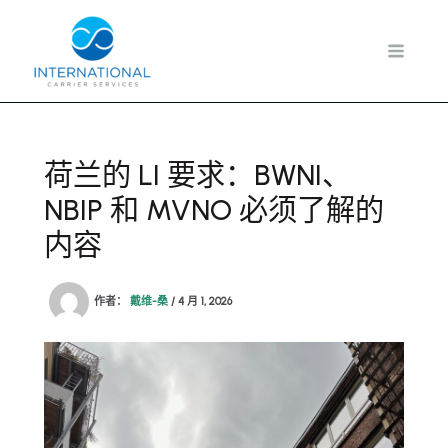
跳
至
内
容
荷兰的 LI 要求：BWNI、
NBIP 和 MVNO 必须了解的
内容
作者：
戴维-桑
/
4 月 1, 2026