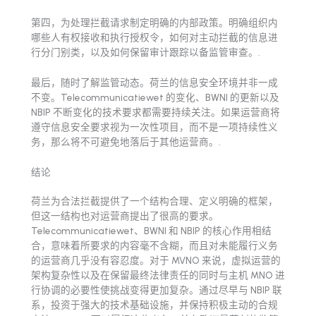
第四，为处理拦截请求制定明确的内部政策。明确组织内
哪些人有权接收和执行授权令，如何对主动拦截的信息进
行分门别类，以及如何保留审计跟踪以备监管审查。.
最后，随时了解监管动态。荷兰的信息安全环境并非一成
不变。Telecommunicatiewet 的变化、BWNI 的更新以及
NBIP 不断变化的技术要求都需要持续关注。如果运营商将
遵守信息安全要求视为一次性项目，而不是一项持续性义
务，那么将不可避免地落后于其他运营商。.
结论
荷兰为合法拦截提供了一个结构合理、定义明确的框架，
但这一结构也对运营商提出了很高的要求。
Telecommunicatiewet、BWNI 和 NBIP 的核心作用相结
合，意味着所要求的内容毫不含糊，而且对未能履行义务
的运营商几乎没有容忍度。对于 MVNO 来说，虚拟运营的
架构复杂性以及在保留最终法律责任的同时与主机 MNO 进
行协调的必要性使挑战变得更加复杂。通过尽早与 NBIP 联
系，投资于强大的技术基础设施，并保持积极主动的合规