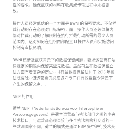
性的要求，确保截获的材料在收集或传输过程中未被更
改。.
操作人员经常低估的一个方面是 BWNI 的保密要求。不仅拦
截行动的存在必须对目标保密，而且操作人员还必须将内
部对拦截行动的了解限制在执行拦截行动所需的最少人员
范围内。这对如何在组织内部配置 LI 操作人员和实施访问
控制有直接影响。.
BWNI 还涉及截获背景下的数据保留问题，要求运营商在法
律规定的期限内保留某些元数据。虽然荷兰在数据保留立
法方面有着复杂的历史--《荷兰数据保留法》于 2015 年被
法院废除--但运营商仍必须遵守专门在有效拦截令背景下
产生的保留义务。.
NBIP 的作用
荷兰 NBIP（Nederlands Bureau voor Interceptie en
Persoonsgegevens）是荷兰运营商与执法部门之间的中央
技术接口。与运营商必须直接与多个执法机构打交道的一
些欧洲国家不同，荷兰的模式是通过 NBIP 集中进行技术交