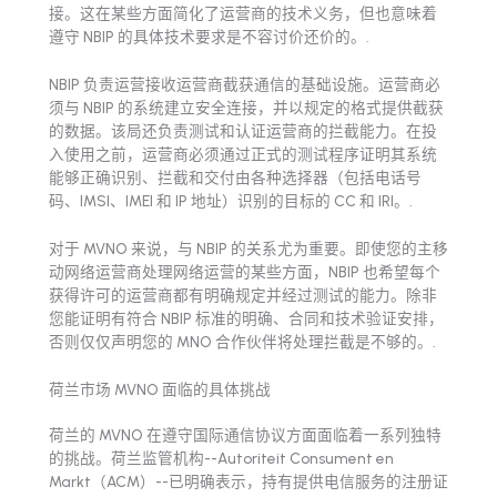
接。这在某些方面简化了运营商的技术义务，但也意味着
遵守 NBIP 的具体技术要求是不容讨价还价的。.
NBIP 负责运营接收运营商截获通信的基础设施。运营商必
须与 NBIP 的系统建立安全连接，并以规定的格式提供截获
的数据。该局还负责测试和认证运营商的拦截能力。在投
入使用之前，运营商必须通过正式的测试程序证明其系统
能够正确识别、拦截和交付由各种选择器（包括电话号
码、IMSI、IMEI 和 IP 地址）识别的目标的 CC 和 IRI。.
对于 MVNO 来说，与 NBIP 的关系尤为重要。即使您的主移
动网络运营商处理网络运营的某些方面，NBIP 也希望每个
获得许可的运营商都有明确规定并经过测试的能力。除非
您能证明有符合 NBIP 标准的明确、合同和技术验证安排，
否则仅仅声明您的 MNO 合作伙伴将处理拦截是不够的。.
荷兰市场 MVNO 面临的具体挑战
荷兰的 MVNO 在遵守国际通信协议方面面临着一系列独特
的挑战。荷兰监管机构--Autoriteit Consument en
Markt（ACM）--已明确表示，持有提供电信服务的注册证