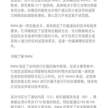
运营商，而不仅仅是传统的 MNO。这明确包括 MVNO、转
售商，甚至某些 OTT 提供商，具体取决于荷兰法律对其服
务的分类。如果您的服务允许用户通过荷兰电话号码或荷
兰网络发起或接收通信，那么您几乎肯定属于该范围。.
BWNI 是一项实施法令，具体规定了拦截通信的技术和程序
要求。它详细规定了运营商在截获方式、交付数据格式以
及回应合法请求时限方面的义务。对于在荷兰市场建立或
采购 LI 能力的任何运营商而言，这是一份最重要的监管文
件。.
详细了解 BWNI
BWNI 规定了如何执行拦截的操作框架。在其主要条款中，
它规定运营商必须能够在规定的时限内启动拦截--通常是
在收到有效授权令后几小时内。对于 MVNO 来说，这意味
着仅依靠主机 MNO 进行拦截不是可行的长期策略，除非有
正式协议并经过技术验证。.
该法令区分了通信内容（CC）和拦截相关信息（IRI）。两
者都必须以符合 ETSI 标准的格式，特别是通过 HI2 和 HI3
移交接口，传送给主管当局。BWNI 还规定了有关数据完整