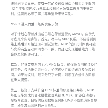
律顾问至关重要。仅有一般的欧盟数据保护知识是不够的-
-荷兰平衡监控权力与基本权利的方法有其自身的细微差
别，运营商必须了解并尊重这些细微差别。.
MVNO 进入荷兰市场的实用步骤
对于计划在荷兰推出或已经在荷兰运营的 MVNO，应优先
考虑几个实际步骤。首先，尽早与 NBIP 联系。不要等到网
络上线后才开始注册和测试流程。NBIP 的测试时间表可能
与您的商业启动时间表不一致，而延迟实现拦截能力可能
会危及您的许可证。.
其次，仔细审查您的主机 MNO 协议。确保协议明确涉及拦
截义务，包括谁负责什么、如何传达拦截请求以及响应时
间。如果协议对拦截义务只字未提，则您在合规性方面存
在重大漏洞。.
第三，投资于支持符合 ETSI 标准的移交接口并能与 NBIP
基础设施集成的合法拦截管理系统 (LIMS)。能够自动进行
授权令管理、目标供应和数据交付的 LIMS 不仅能确保合规
性，还能减轻团队的运营负担。.