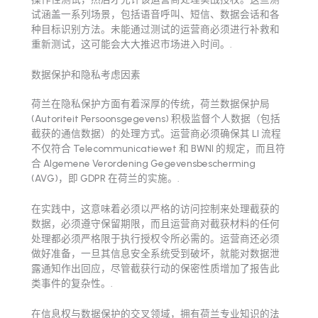
试涵盖一系列场景，包括语音呼叫、短信、数据会话和各
种目标识别方法。未能通过测试的运营商必须进行补救和
重新测试，这可能会大大推迟市场进入时间。.
数据保护和隐私考虑因素
荷兰在隐私保护方面有着深厚的传统，荷兰数据保护局
(Autoriteit Persoonsgegevens) 积极监督个人数据（包括
截获的通信数据）的处理方式。运营商必须确保其 LI 流程
不仅符合 Telecommunicatiewet 和 BWNI 的规定，而且符
合 Algemene Verordening Gegevensbescherming
(AVG)，即 GDPR 在荷兰的实施。.
在实践中，这意味着必须以严格的访问控制来处理截获的
数据，必须遵守保留期限，而且运营商对截获材料的任何
处理都必须严格限于执行授权令所必需的。运营商还必须
做好准备，一旦其信息安全系统受到破坏，就能对数据泄
露通知作出回应，尽管截获行动的保密性质增加了报告此
类事件的复杂性。.
在信息权与数据保护的交叉领域，拥有荷兰专业知识的法