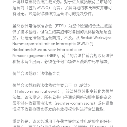
环境非常重视合法拦截义务。对于进入或拓展荷兰市场的
运营商（包括 MVNO）而言，了解当地的李氏框架并非可
有可无。它是获得和维持运营许可的先决条件。.
虽然欧洲电信标准协会（ETSI）为整个欧盟的合法拦截提
供了技术基线，但荷兰的实施却将各国的具体情况层层叠
加，让毫无准备的运营商措手不及。从 Besluit Werkwijze
Nummerportabiliteit en Interceptie (BWNI) 到
Nederlands Bureau voor Interceptie en
Persoonsgegevens (NBIP)，荷兰的合法拦截合规涉及法律
和技术两个层面，必须在任何市场进入战略中尽早解决。.
荷兰合法截取：法律基金会
荷兰合法截取的法律依据主要见于《电信法》
（Telecommunicatiewet），该法将欧盟指令转化为荷兰
法律。该法规定，所有公共电子通信网络和服务提供商必
须能够在收到预审法官（rechter-commissaris）或在紧急
情况下收到检察官签发的有效授权令时进行合法截取。.
重要的是，该义务适用于在荷兰提供公共电信服务的任何