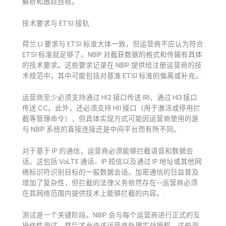
解析和跟踪目标。.
技术要求与 ETSI 接轨
荷兰 LI 要求与 ETSI 标准大体一致，但运营商不应认为符合
ETSI 标准就足够了。NBIP 对截获数据的格式和传输有具体
的技术要求。这些要求记录在 NBIP 提供给注册运营商的技
术规范中，其中可能包括对基准 ETSI 标准的偏离或补充。.
运营商至少必须支持通过 HI2 接口传送 IRI，通过 HI3 接口
传送 CC。此外，还必须支持 HI1 接口（用于激活或停用拦
截等管理命令），但具体实现方式可能因运营商使用的是
与 NBIP 系统的直接连接还是中间平台而有所不同。.
对于基于 IP 的通信，运营商必须能够拦截语音和数据会
话。这包括 VoLTE 通话、IP 短信以及通过 IP 地址或其他网
络标识符识别目标的一般数据会话。加密通信的日益普及
增加了复杂性，但拦截的法律义务依然存在--运营商必须
在其网络范围内提供技术上能够拦截的内容。.
测试是一个关键阶段。NBIP 会与每个运营商进行正式的互
操作性测试，然后才允许该运营商处理实战授权。这些测