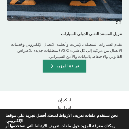
02
تنزيل المستند التقني الدولي للسيارات
Chinese
تقدم السيارات المتصلة بالإنترنت وأنظمة الاتصال الإلكتروني وخدمات
Portuguese
الاتصال من مركبة إلى كل شيء (V2X) متطلبات جديدة للاعتراض
القانوني والاحتفاظ بالبيانات والأمن السيبراني.
Korean
قراءة المزيد
Japanese
Hebrew
Italian
Russian
لينكد إن
Spanish
اتصل بنا
French
نحن نستخدم ملفات تعريف الارتباط لمنحك أفضل تجربة على موقعنا
سياسة الخصوصية
الإلكتروني.
بصمة
German
يمكنك معرفة المزيد حول ملفات تعريف الارتباط التي نستخدمها أو