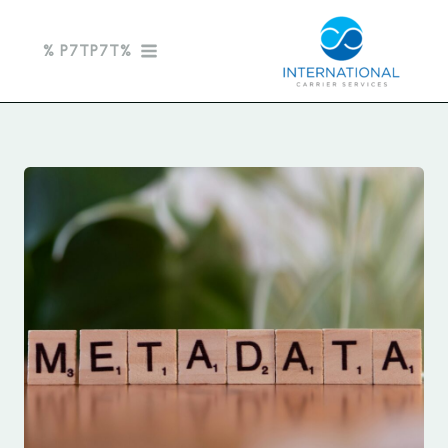
خطي
لى
%P7TP7T %
لمحتوى