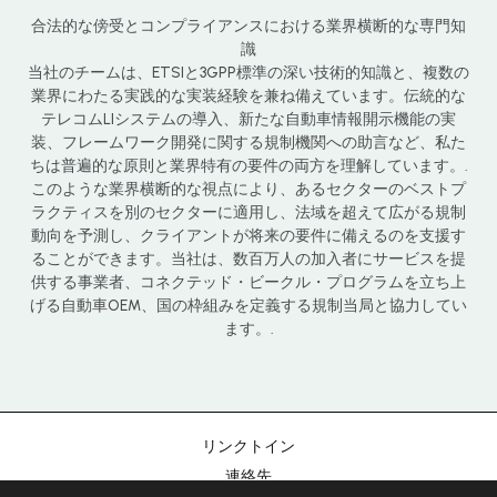
合法的な傍受とコンプライアンスにおける業界横断的な専門知
識
当社のチームは、ETSIと3GPP標準の深い技術的知識と、複数の
業界にわたる実践的な実装経験を兼ね備えています。伝統的な
テレコムLIシステムの導入、新たな自動車情報開示機能の実
装、フレームワーク開発に関する規制機関への助言など、私た
ちは普遍的な原則と業界特有の要件の両方を理解しています。.
このような業界横断的な視点により、あるセクターのベストプ
Chinese
ラクティスを別のセクターに適用し、法域を超えて広がる規制
動向を予測し、クライアントが将来の要件に備えるのを支援す
Portuguese
ることができます。当社は、数百万人の加入者にサービスを提
供する事業者、コネクテッド・ビークル・プログラムを立ち上
Korean
げる自動車OEM、国の枠組みを定義する規制当局と協力してい
Hebrew
ます。.
Italian
Russian
Spanish
リンクトイン
French
連絡先