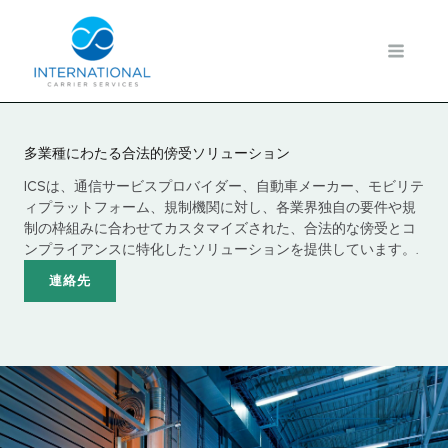
内
容
を
ス
キ
ッ
プ
多業種にわたる合法的傍受ソリューション
ICSは、通信サービスプロバイダー、自動車メーカー、モビリテ
ィプラットフォーム、規制機関に対し、各業界独自の要件や規
制の枠組みに合わせてカスタマイズされた、合法的な傍受とコ
ンプライアンスに特化したソリューションを提供しています。.
連絡先