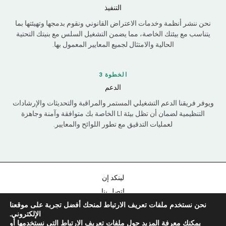
التنفيذ
نحن ننشر أنظمة وخدمات الاعتراض القانوني ونقوم بدمجها وتهيئتها بما
يتناسب مع بيئتك الخاصة، مما يضمن التشغيل السلس مع بنيتك التحتية
الحالية والامتثال لجميع المعايير المعمول بها.
Chinese
الخطوة 3
Portuguese
الدعم
ويوفر فريقنا الدعم التشغيلي المستمر والمراقبة والتحديثات والإرشادات
Korean
التنظيمية لضمان أن تظل بيئة LI الخاصة بك متوافقة وآمنة وجاهزة
Japanese
لعمليات التدقيق مع تطور اللوائح والمعايير.
Hebrew
Italian
Russian
لينكد إن
Spanish
اتصل بنا
French
نحن نستخدم ملفات تعريف الارتباط لمنحك أفضل تجربة على موقعنا
سياسة الخصوصية
الإلكتروني.
بصمة
German
يمكنك معرفة المزيد حول ملفات تعريف الارتباط التي نستخدمها أو