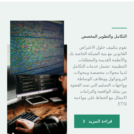
التكامل والتطوير المخصص
نقوم بتكييف حلول الاعتراض
القانوني مع بنية الشبكة الخاصة بك
والأنظمة القديمة والمتطلبات
التنظيمية. تشمل خدمات التكامل
لدينا محولات مخصصة ومحولات
البروتوكول ووظائف الوساطة
وواجهات التسليم التي تسد الفجوة
بين بيئتك الواقعية والتزامات
الامتثال مع الحفاظ على مواءمة
ETSI.
قراءة المزيد