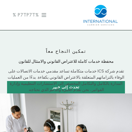
خطي
لى
%P7TP7T %
لمحتوى
تمكين النجاح معاً
محفظة خدمات كاملة للاعتراض القانوني والامتثال للقانون
تقدم شركة ICS خدمات متكاملة تساعد مقدمي خدمات الاتصالات على
الوفاء بالتزاماتهم المتعلقة بالاعتراض القانوني بكفاءة. بدءًا من العمليات
المدارة بالكامل والتكامل المخصص إلى الاستشارات التنظيمية وإدارة
تحدث إلى خبير
الفواتير، نحن نقدم الخبرة والدعم الذي تحتاجه.