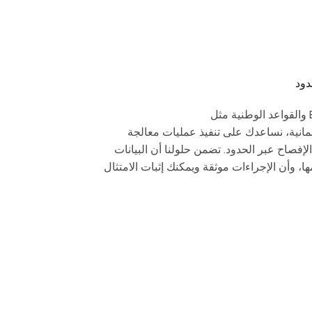
دود
استناداً إلى معيار ETSI TS 102 657 والقواعد الوطنية مثل
Auslandskopfüberwa الألمانية، نساعدك على تنفيذ عمليات معالجة
إفصاح عبر الحدود. تضمن حلولنا أن البيانات
ا، وأن الإجراءات موثقة ويمكنك إثبات الامتثال