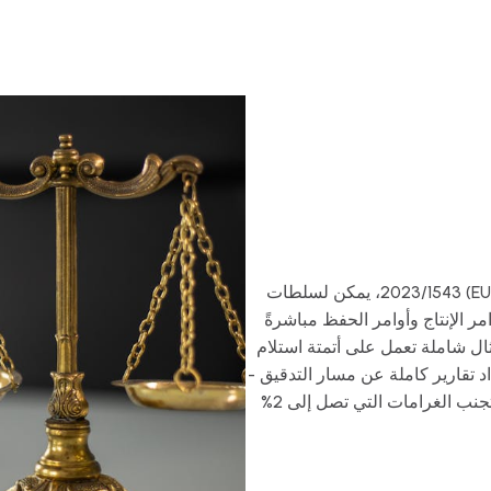
بموجب لائحة الاتحاد الأوروبي للأدلة الإلكترونية (EU) 2023/1543، يمكن لسلطات
امر الإنتاج وأوامر الحفظ مباشرةً
. توفر منصة ICS منصة امتثال شاملة تعمل على أتمتة استلام
د تقارير كاملة عن مسار التدقيق -
مما يساعدك على الوفاء بكل المواعيد النهائية وتجنب الغرامات التي تصل إلى 2%