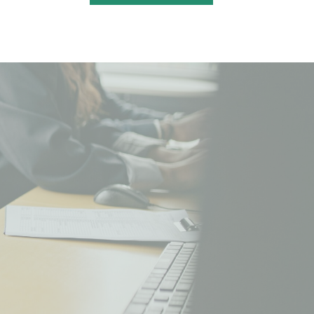
Chinese
Portuguese
Korean
Japanese
Hebrew
Italian
Russian
Spanish