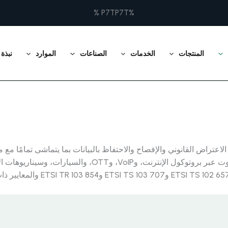
%P7TP7T %
المنتجات
الخدمات
الصناعات
الموارد
نبذة
سيناريوهات الاعتراض القديم، وبروتوكول الإنترنت IP، والصوت