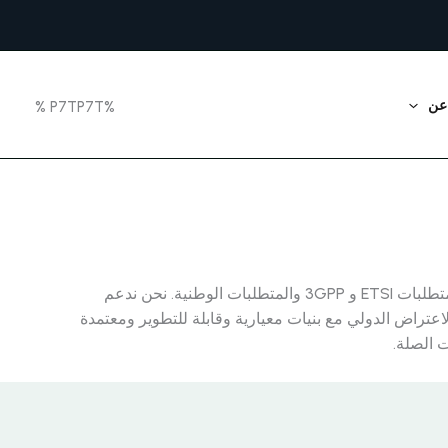
 عن
%P7TP7T %
إمكانات الاعتراض القانوني والإفصاح والاحتفاظ بالبيانات بما يتماشى تمامًا مع متطلبات ETSI و 3GPP والمتطلبات الوطنية. نحن ندعم
 عبر بروتوكول الإنترنت، وVoIP، وOTT، والسيارات، وسيناريوهات الاعتراض الدولي مع بنيات معيارية وقابلة للتطوير ومعتمدة