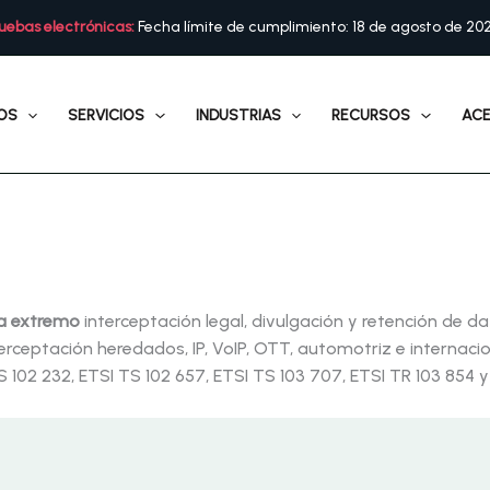
uebas electrónicas:
Fecha límite de cumplimiento: 18 de agosto de 20
OS
SERVICIOS
INDUSTRIAS
RECURSOS
ACE
a extremo
interceptación legal, divulgación y retención de d
erceptación heredados, IP, VoIP, OTT, automotriz e internaci
102 232, ETSI TS 102 657, ETSI TS 103 707, ETSI TR 103 854 