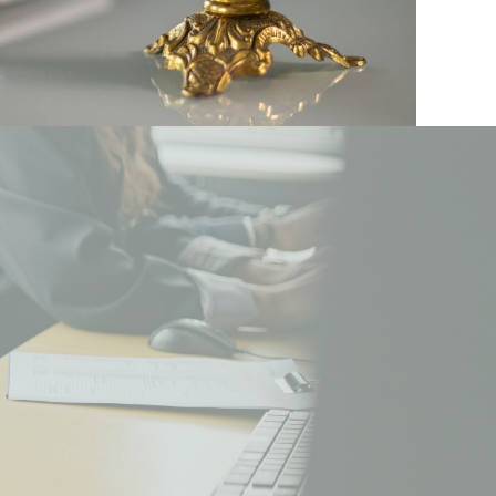
Chinese
Portuguese
Korean
Japanese
Hebrew
Italian