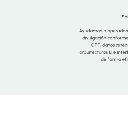
So
Ayudamos a operadores,
divulgación conformes
OTT, datos reten
arquitecturas LI e int
de forma efic