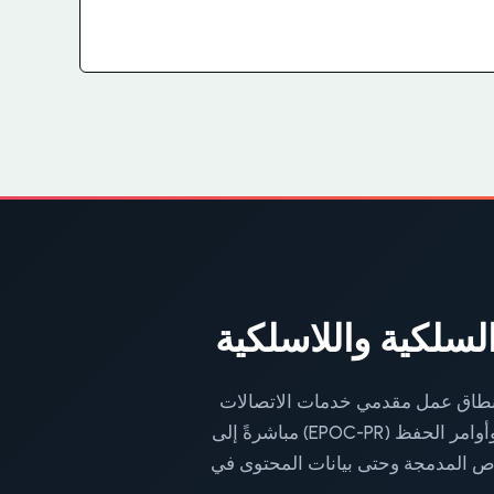
السلكية واللاسلكية
لاسلكية صراحةً في نطاق عمل مقدمي خدمات الاتصالات
الإلكترونية. يمكن لسلطات إنفاذ القانون في جميع أنحاء أوروبا الآن إصدار أوامر الإنتاج الأوروبية (EPOC) وأوامر الحفظ (EPOC-PR) مباشرةً إلى
ص المدمجة وحتى بيانات المحتوى في