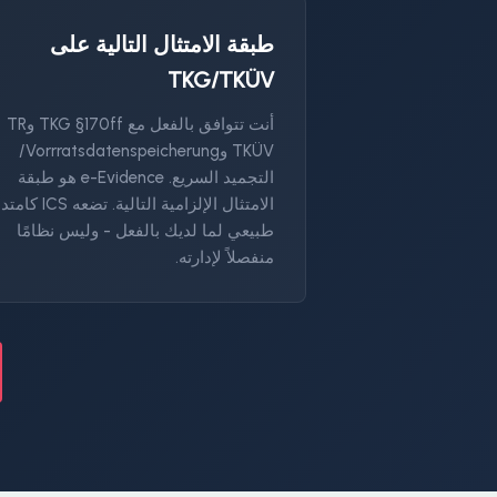
طبقة الامتثال التالية على
TKG/TKÜV
أنت تتوافق بالفعل مع TKG §170ff وTR
TKÜV وVorrratsdatenspeicherung/
التجميد السريع. e-Evidence هو طبقة
الامتثال الإلزامية التالية. تضعه CS
طبيعي لما لديك بالفعل - وليس نظامًا
منفصلاً لإدارته.