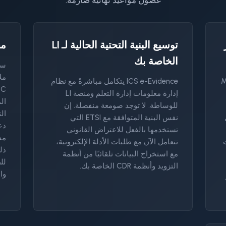
غضون مواعيد نهائية صارمة.
توسيع البنية التحتية الحالية لـ LI
مص
الخاصة بك
ست
مل
MSIS،
ICS e-Evidence يتكامل مباشرةً مع نظام
إدارة معلومات إدارة التعلم ومنصة LI
ال
للوساطة. لا توجد صومعة منفصلة. إن
ال
نفس البنية المتوافقة مع ETSI التي
دع
تستخدمها بالفعل للاعتراض القانوني
مد
ت
تتعامل الآن مع طلبات الأدلة الإلكترونية،
ذل
مع استخراج البيانات تلقائيًا من أنظمة
التزويد وأنظمة CDR الخاصة بك.
وا