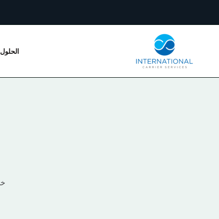
خطي
لى
لمحتوى
الحلول
خد