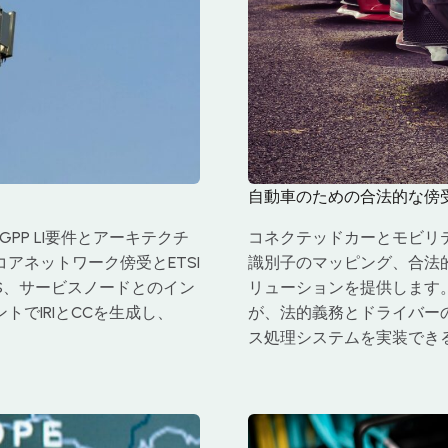
自動車のための合法的な傍
GPP LI要件とアーキテクチ
コネクテッドカーとモビリテ
実装し、コアネットワーク傍受とETSI
識別子のマッピング、合法的な
S、サービスノードとのイン
リューションを提供します。
でIRIとCCを生成し、
が、法的義務とドライバー
ス処理システムを実装でき