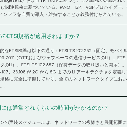
ikationsgesetz）およびTR TKÜVに基づき、この義務が定義
 232および関連規格に基づいている。MNO、ISP、VoIPプロバイダ
Iインフラを自費で導入・維持することが義務付けられている。.
のETSI規格が適用されますか？
ETSI標準は以下の通り：ETSI TS 102 232（固定、モバイ
 103 707（OTTおよびウェブベースの通信サービスのLI）、ETSI 
のLI）、ETSI TS 102 657（保持データの取り扱いと開示
、33.107、33.108 が 2G から 5G までの LI アーキテクチャ
規格に完全に準拠しており、全てのネットワークタイプにおい
。.
開には通常どれくらいの時間がかかるのか？
ンの実装スケジュールは、ネットワークの複雑さと展開範囲に