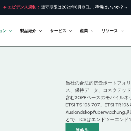
e-エビデンス規制：
遵守期限は2026年8月18日。.
準備はいいか？→
ョン
製品紹介
サービス
産業
リソース
当社の合法的傍受ポートフォリ
ス、保持データ、コネクテッド
含む3GPPベースのモバイルネット
ETSI TS 103 707、ETSI TR 1
Auslandskopfüberwachung
とで、ICSはエンドツーエンド
連絡先