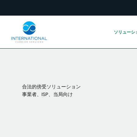
内
容
を
ス
ソリューシ
キ
ッ
プ
合法的傍受ソリューション
事業者、ISP、当局向け