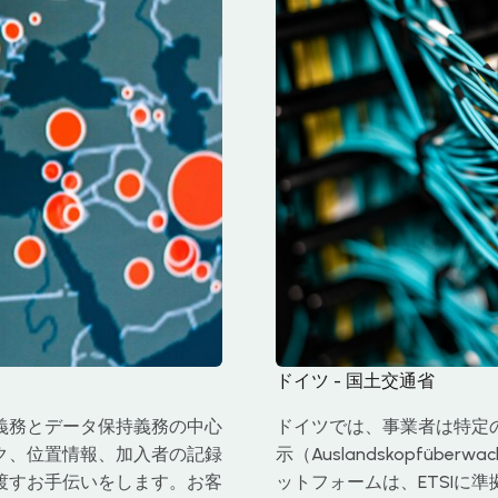
ドイツ - 国土交通省
義務とデータ保持義務の中心
ドイツでは、事業者は特定
ク、位置情報、加入者の記録
示（Auslandskopfüb
渡すお手伝いをします。お客
ットフォームは、ETSIに