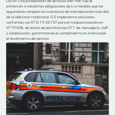
Los ISP y los proveedores de servicios over-the-top se
enfrentan a crecientes obligaciones de LI a medida que los
reguladores amplían los mandatos de interceptación más allá
de la telefonía tradicional. ICS implementa soluciones
conformes con ETSI TS 103 707 para el traspaso basado en
HTTP/XML de datos de plataformas OTT de mensajería, VoIP
y colaboración, garantizando el cumplimiento sin interrumpir
el rendimiento del servicio.