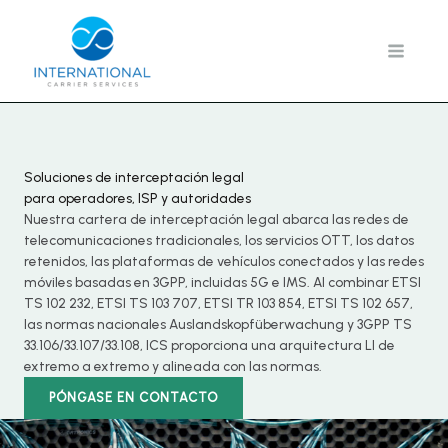
Ir
al
contenido
Soluciones de interceptación legal
para operadores, ISP y autoridades
Nuestra cartera de interceptación legal abarca las redes de
telecomunicaciones tradicionales, los servicios OTT, los datos
retenidos, las plataformas de vehículos conectados y las redes
móviles basadas en 3GPP, incluidas 5G e IMS. Al combinar ETSI
TS 102 232, ETSI TS 103 707, ETSI TR 103 854, ETSI TS 102 657,
las normas nacionales Auslandskopfüberwachung y 3GPP TS
33.106/33.107/33.108, ICS proporciona una arquitectura LI de
extremo a extremo y alineada con las normas.
PÓNGASE EN CONTACTO