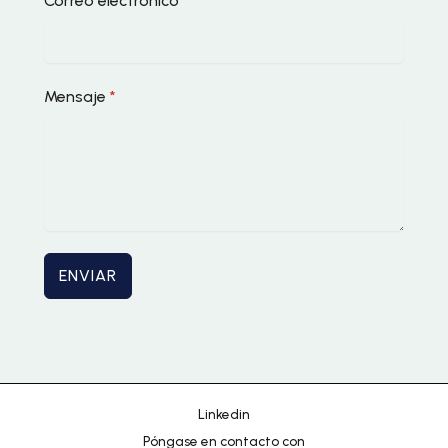
Correo electrónico
*
Mensaje
*
Chinese
Portuguese
ENVIAR
Korean
Japanese
Hebrew
Italian
Linkedin
Russian
Póngase en contacto con