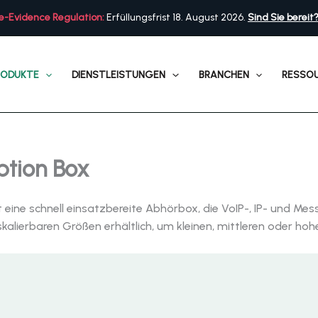
e-Evidence Regulation:
Erfüllungsfrist 18. August 2026.
Sind Sie bereit
RODUKTE
DIENSTLEISTUNGEN
BRANCHEN
RESSO
ption Box
 eine schnell einsatzbereite Abhörbox, die VoIP-, IP- und Me
in skalierbaren Größen erhältlich, um kleinen, mittleren oder