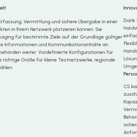
elt
Innov
Dank 
Erfassung, Vermittlung und sichere Übergabe in einer
Hardw
kten in Ihrem Netzwerk platzieren können. Sie
einfa
saging für bestimmte Ziele auf der Grundlage gültiger
flexi
nte Informationen und Kommunikationsinhalte an
Hando
hörden weiter. Vordefinierte Konfigurationen für
Lösun
 richtige Größe für kleine Testnetzwerke, regionale
Umgeb
ählen.
Perso
CS ka
zusch
Kapazi
Vermi
Behör
sicher
Anfor