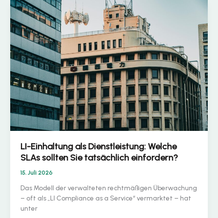
Was
die
RSP-
Architektur
für
die
Einhaltung
der
Vorschriften
bedeutet
LI-Einhaltung als Dienstleistung: Welche
SLAs sollten Sie tatsächlich einfordern?
15. Juli 2026
Das Modell der verwalteten rechtmäßigen Überwachung
– oft als „LI Compliance as a Service“ vermarktet – hat
unter