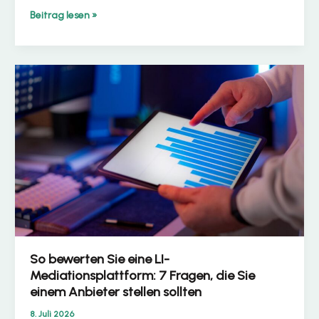
LI-
Beitrag lesen »
Einhaltung
als
Dienstleistung:
Welche
SLAs
sollten
Sie
tatsächlich
einfordern?
So bewerten Sie eine LI-
Mediationsplattform: 7 Fragen, die Sie
einem Anbieter stellen sollten
8. Juli 2026