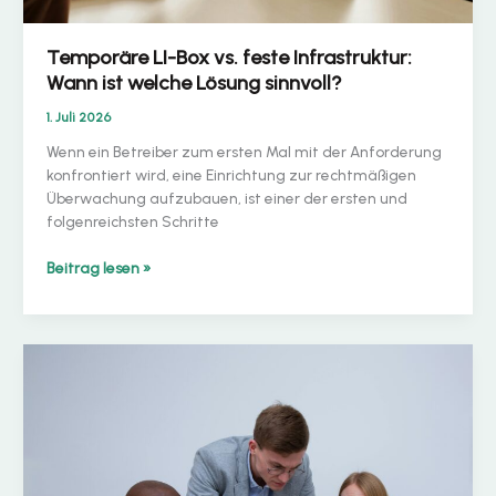
Temporäre LI-Box vs. feste Infrastruktur:
Wann ist welche Lösung sinnvoll?
1. Juli 2026
Wenn ein Betreiber zum ersten Mal mit der Anforderung
konfrontiert wird, eine Einrichtung zur rechtmäßigen
Überwachung aufzubauen, ist einer der ersten und
folgenreichsten Schritte
Temporäre
Beitrag lesen »
LI-
Box
vs.
feste
Infrastruktur:
Wann
ist
welche
Lösung