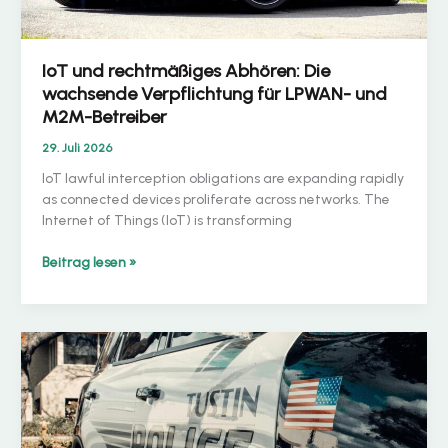
IoT und rechtmäßiges Abhören: Die
wachsende Verpflichtung für LPWAN- und
M2M-Betreiber
29. Juli 2026
IoT lawful interception obligations are expanding rapidly
as connected devices proliferate across networks. The
Internet of Things (IoT) is transforming
IoT
Beitrag lesen »
und
rechtmäßiges
Abhören:
Die
wachsende
Verpflichtung
für
LPWAN-