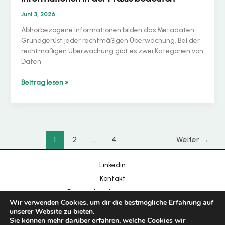
Juni 3, 2026
Abhörbezogene Informationen bilden das Metadaten-
Grundgerüst jeder rechtmäßigen Überwachung. Bei der
rechtmäßigen Überwachung gibt es zwei Kategorien von
Daten
Chinese
IRI
Beitrag lesen »
Portuguese
vs.
Korean
CC:
Was
Japanese
abhörrelevante
Informationen
Hebrew
1
2
...
4
Weiter
→
in
Italian
der
Linkedin
Praxis
Russian
bedeuten
Kontakt
Spanish
Datenschutzbestimmungen
French
Wir verwenden Cookies, um dir die bestmögliche Erfahrung auf
Impressum
unserer Website zu bieten.
Arabic
Sie können mehr darüber erfahren, welche Cookies wir