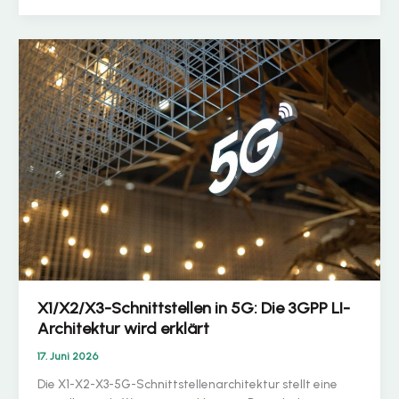
bei
einem
LIMS
(Lawful
Interception
Management
System)
zu
achten?
X1/X2/X3-Schnittstellen in 5G: Die 3GPP LI-
Architektur wird erklärt
17. Juni 2026
Die X1-X2-X3-5G-Schnittstellenarchitektur stellt eine