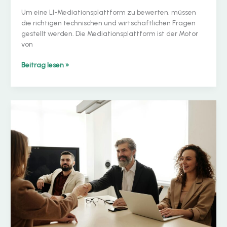
Um eine LI-Mediationsplattform zu bewerten, müssen
die richtigen technischen und wirtschaftlichen Fragen
gestellt werden. Die Mediationsplattform ist der Motor
von
So
Beitrag lesen »
bewerten
Sie
eine
LI-
Mediationsplattform:
7
Fragen,
die
Sie
einem
Anbieter
stellen
sollten