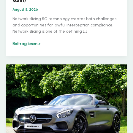
kann)
August 5, 2026
Network slicing 5G technology creates both challenges
and opportunities for lawful interception compliance.
Network slicing is one of the defining […]
Network
Beitrag lesen »
Slicing
in
5G
SA:
Wie
es
das
LI-
Targeting
erschwert
(und
vereinfachen
kann)