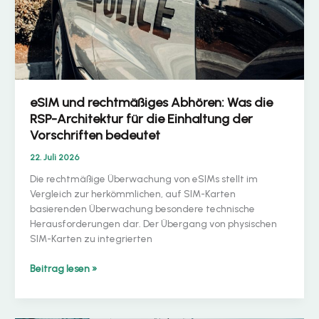
und
M2M-
Betreiber
eSIM und rechtmäßiges Abhören: Was die
RSP-Architektur für die Einhaltung der
Vorschriften bedeutet
22. Juli 2026
Die rechtmäßige Überwachung von eSIMs stellt im
Vergleich zur herkömmlichen, auf SIM-Karten
basierenden Überwachung besondere technische
Herausforderungen dar. Der Übergang von physischen
SIM-Karten zu integrierten
eSIM
Beitrag lesen »
und
rechtmäßiges
Abhören: