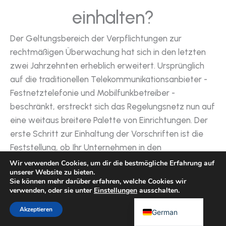
einhalten?
Chinese
Der Geltungsbereich der Verpflichtungen zur
Portuguese
rechtmäßigen Überwachung hat sich in den letzten
Korean
zwei Jahrzehnten erheblich erweitert. Ursprünglich
auf die traditionellen Telekommunikationsanbieter -
Japanese
Festnetztelefonie und Mobilfunkbetreiber -
Hebrew
beschränkt, erstreckt sich das Regelungsnetz nun auf
Italian
eine weitaus breitere Palette von Einrichtungen. Der
Russian
erste Schritt zur Einhaltung der Vorschriften ist die
Spanish
Feststellung, ob Ihr Unternehmen in den
Geltungsbereich fällt.
French
Wir verwenden Cookies, um dir die bestmögliche Erfahrung auf
unserer Website zu bieten.
Arabic
Sie können mehr darüber erfahren, welche Cookies wir
verwenden, oder sie unter
Einstellungen
ausschalten.
English
Akzeptieren
German