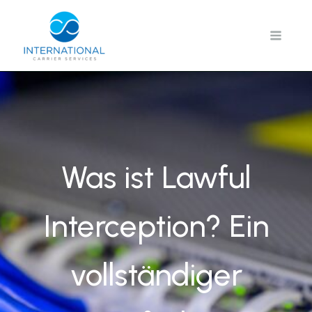
Zum
Inhalt
springen
Was ist Lawful
Interception? Ein
vollständiger