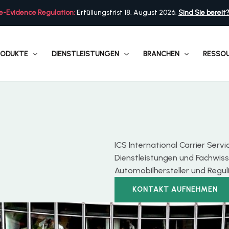
e-Evidence Regulation:
Erfüllungsfrist 18. August 2026.
Sind Sie bereit
RODUKTE
DIENSTLEISTUNGEN
BRANCHEN
RESSO
ICS International Carrier Serv
Dienstleistungen und Fachwiss
Automobilhersteller und Regul
KONTAKT AUFNEHMEN