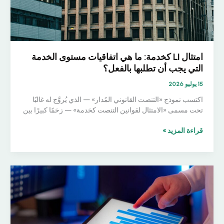
امتثال LI كخدمة: ما هي اتفاقيات مستوى الخدمة
التي يجب أن تطلبها بالفعل؟
15 يوليو 2026
اكتسب نموذج «التنصت القانوني المُدار» — الذي يُروَّج له غالبًا
تحت مسمى «الامتثال لقوانين التنصت كخدمة» — زخمًا كبيرًا بين
امتثال
قراءة المزيد »
LI
كخدمة:
ما
هي
اتفاقيات
مستوى
الخدمة
التي