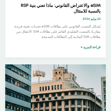
M2M
eSIM والاعتراض القانوني: ماذا تعني بنية RSP
بالنسبة للامتثال
22 يوليو 2026
يُشكل التنصت القانوني على بطاقات eSIM تحديات تقنية فريدة
مقارنةً بالتنصت التقليدي القائم على بطاقات SIM. الانتقال من
بطاقات SIM المادية إلى البطاقات المدمجة
eSIM
قراءة المزيد »
والاعتراض
القانوني:
ماذا
تعني
بنية
RSP
بالنسبة
للامتثال