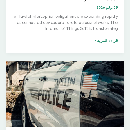
29 يوليو 2026
IoT lawful interception obligations are expanding rapidly
as connected devices proliferate across networks. The
Internet of Things (IoT) is transforming
إنترنت
قراءة المزيد »
الأشياء
والاعتراض
القانوني:
الالتزام
المتزايد
لمشغلي
شبكات
LPWAN
وشبكات
الاتصال
بين
الآلات
LPWAN
و