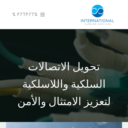
خطي
لى
%P7TP7T %
لمحتوى
تحويل الاتصالات
السلكية واللاسلكية
لتعزيز الامتثال والأمن