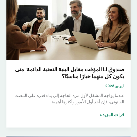
على
الحياة:
7
أسئلة
يجب
طرحها
على
المزود
صندوق LI المؤقت مقابل البنية التحتية الدائمة: متى
يكون كل منهما خيارًا مناسبًا؟
1 يوليو 2026
عندما يواجه المشغل لأول مرة الحاجة إلى بناء قدرة على التنصت
القانوني، فإن أحد أول الأمور وأكثرها أهمية
صندوق
قراءة المزيد »
LI
المؤقت
مقابل