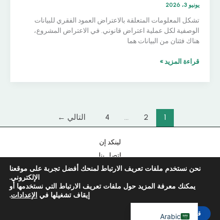
يونيو 3، 2026
تشكل المعلومات المتعلقة بالاعتراض العمود الفقري للبيانات
الوصفية لكل عملية اعتراض قانوني. في الاعتراض المشروع،
Chinese
هناك فئتان من البيانات هما
Portuguese
IRI
قراءة المزيد »
Korean
مقابل
CC:
Japanese
ما
الذي
Hebrew
تعنيه
1
2
...
4
التالي
←
Italian
المعلومات
المتعلقة
Russian
لينكد إن
بالاعتراض
Spanish
في
اتصل بنا
الواقع
French
نحن نستخدم ملفات تعريف الارتباط لمنحك أفضل تجربة على موقعنا
سياسة الخصوصية
العملي
الإلكتروني.
بصمة
German
يمكنك معرفة المزيد حول ملفات تعريف الارتباط التي نستخدمها أو
إيقاف تشغيلها في
الإعدادات
.
English
%P7TP7T %
قبول
Arabic