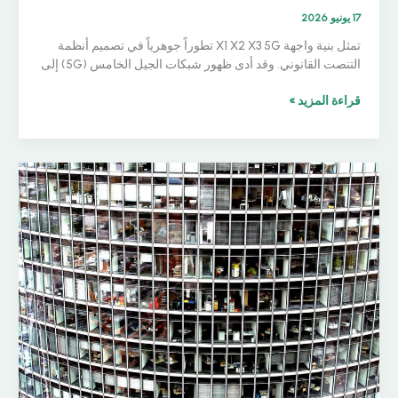
17 يونيو 2026
تمثل بنية واجهة X1 X2 X3 5G تطوراً جوهرياً في تصميم أنظمة
التنصت القانوني. وقد أدى ظهور شبكات الجيل الخامس (5G) إلى
واجهات
قراءة المزيد »
X1/X2/X3
في
الجيل
الخامس
5G:
شرح
بنية
3GPP
LI