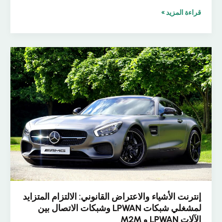
تقسيم
قراءة المزيد »
الشبكة
في
شبكات
الجيل
الخامس
المستقلة
(5G
SA):
كيف
يزيد
الأمر
تعقيدًا
(وكيف
يمكن
أن
يبسط)
استهداف
إنترنت الأشياء والاعتراض القانوني: الالتزام المتزايد
LI
لمشغلي شبكات LPWAN وشبكات الاتصال بين
الآلات LPWAN و M2M