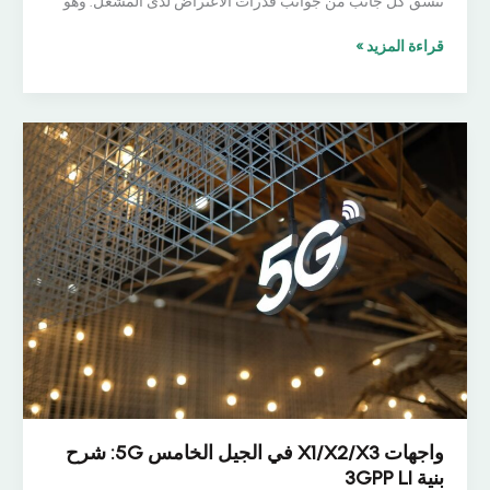
تنسق كل جانب من جوانب قدرات الاعتراض لدى المشغل. وهو
ما
قراءة المزيد »
الذي
تبحث
عنه
في
نظام
إدارة
الاعتراض
القانوني
(LIMS)
واجهات X1/X2/X3 في الجيل الخامس 5G: شرح
بنية 3GPP LI