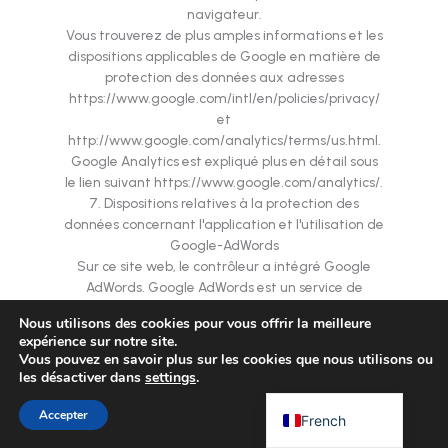
navigateur.
Vous trouverez de plus amples informations et les
dispositions applicables de Google en matière de
Chinese
protection des données aux adresses
Portuguese
https://www.google.com/intl/en/policies/privacy/
et
Korean
http://www.google.com/analytics/terms/us.html.
Japanese
Google Analytics est expliqué plus en détail sous
le lien suivant https://www.google.com/analytics/.
Hebrew
7. Dispositions relatives à la protection des
Italian
données concernant l'application et l'utilisation de
Google-AdWords
Russian
Sur ce site web, le contrôleur a intégré Google
AdWords. Google AdWords est un service de
Spanish
publicité sur Internet qui permet à l'annonceur de
Arabic
Nous utilisons des cookies pour vous offrir la meilleure
placer des annonces dans les résultats du moteur
expérience sur notre site.
de recherche de Google et dans le réseau
German
Vous pouvez en savoir plus sur les cookies que nous utilisons ou
publicitaire de Google. Google AdWords permet à
les désactiver dans
settings
.
English
un annonceur de prédéfinir des mots-clés
spécifiques à l'aide desquels une annonce sera
Accepter
French
affichée dans les résultats de recherche de