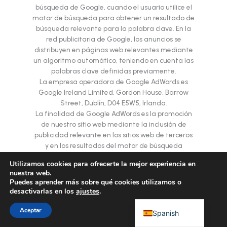
búsqueda de Google, cuando el usuario utilice el
motor de búsqueda para obtener un resultado de
búsqueda relevante para la palabra clave. En la
Chinese
red publicitaria de Google, los anuncios se
Portuguese
distribuyen en páginas web relevantes mediante
un algoritmo automático, teniendo en cuenta las
Korean
palabras clave definidas previamente.
Japanese
La empresa operadora de Google AdWords es
Google Ireland Limited, Gordon House, Barrow
Hebrew
Street, Dublín, D04 E5W5, Irlanda.
Italian
La finalidad de Google AdWords es la promoción
de nuestro sitio web mediante la inclusión de
Russian
publicidad relevante en los sitios web de terceros
y en los resultados del motor de búsqueda
French
Google y la inserción de publicidad de terceros en
Arabic
Utilizamos cookies para ofrecerte la mejor experiencia en
nuestro sitio web.
nuestra web.
Si un interesado accede a nuestro sitio web a
German
Puedes aprender más sobre qué cookies utilizamos o
través de un anuncio de Google, se almacena
desactivarlas en los
ajustes
.
English
una cookie de conversión en el sistema
informático del interesado a través de Google. La
Aceptar
Spanish
definición de cookies se explica más arriba. Una