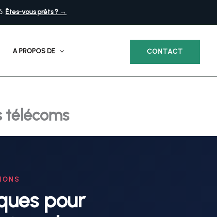
6.
Êtes-vous prêts ? →
A PROPOS DE
CONTACT
s télécoms
IONS
iques pour