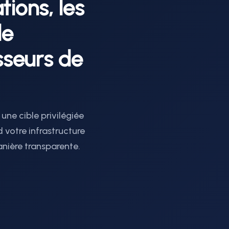
ions, les
de
sseurs de
ne cible privilégiée
votre infrastructure
anière transparente.