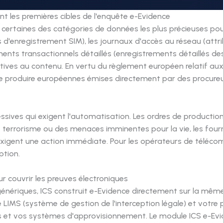
t les premières cibles de l'enquête e-Evidence
ertaines des catégories de données les plus précieuses pour 
es d'enregistrement SIM), les journaux d'accès au réseau (attr
ments transactionnels détaillés (enregistrements détaillés 
atives au contenu. En vertu du règlement européen relatif au
de produire européennes émises directement par des procure
sives qui exigent l'automatisation. Les ordres de productio
le terrorisme ou des menaces imminentes pour la vie, les fourn
gent une action immédiate. Pour les opérateurs de télécomm
ption.
 couvrir les preuves électroniques
ériques, ICS construit e-Evidence directement sur la même 
e LIMS (système de gestion de l'interception légale) et votre
 et vos systèmes d'approvisionnement. Le module ICS e-Evid