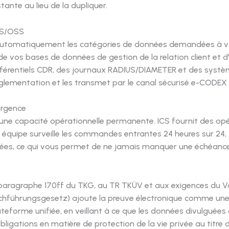
tante au lieu de la dupliquer.
SS/OSS
e automatiquement les catégories de données demandées à v
e vos bases de données de gestion de la relation client et 
référentiels CDR, des journaux RADIUS/DIAMETER et des systè
ementation et les transmet par le canal sécurisé e-CODEX d
'urgence
e une capacité opérationnelle permanente. ICS fournit des op
e équipe surveille les commandes entrantes 24 heures sur 24, 
nnées, ce qui vous permet de ne jamais manquer une échéance
paragraphe 170ff du TKG, au TR TKÜV et aux exigences du 
chführungsgesetz) ajoute la preuve électronique comme une 
eforme unifiée, en veillant à ce que les données divulguées 
ligations en matière de protection de la vie privée au titre d