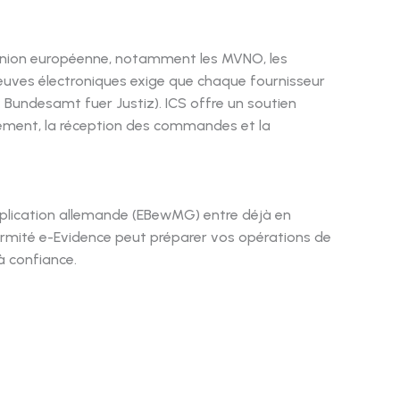
'Union européenne, notamment les MVNO, les
reuves électroniques exige que chaque fournisseur
: Bundesamt fuer Justiz). ICS offre un soutien
strement, la réception des commandes et la
Chinese
Portuguese
Korean
application allemande (EBewMG) entre déjà en
Japanese
ormité e-Evidence peut préparer vos opérations de
Hebrew
à confiance.
Italian
Russian
Spanish
Arabic
German