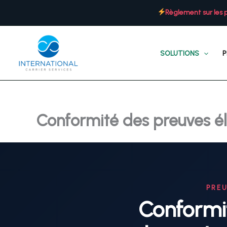
Aller
Règlement sur les 
au
contenu
SOLUTIONS
P
Conformité des preuves él
PRE
Conformit