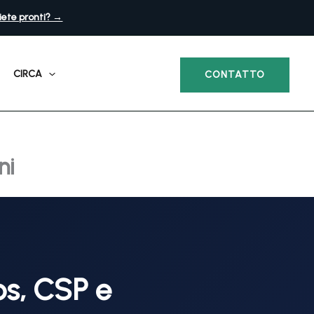
iete pronti? →
CIRCA
CONTATTO
ni
os, CSP e