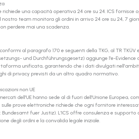
za
e richiede una capacità operativa 24 ore su 24. ICS fornisce
l nostro team monitora gli ordini in arrivo 24 ore su 24, 7 giorni
 non perdere mai una scadenza.
conformi al paragrafo 170 e seguenti della TKG, al TR TKÜV e
tzungs- und Durchführungsgesetz) aggiunge l'e-Evidence come 
ttaforma unificata, garantendo che i dati divulgati nell'a
ghi di privacy previsti da un altro quadro normativo.
nicazioni non UE
ercati dell'UE hanno sede al di fuori dell'Unione Europea, comp
 sulle prove elettroniche richiede che ogni fornitore interessat
a: Bundesamt fuer Justiz). L'ICS offre consulenza e supporto 
ne degli ordini e la convalida legale iniziale.