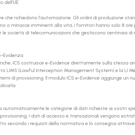
o dell'UE.
 che richiedono l'automazione. Gli ordini di produzione stan
 o minacce imminenti alla vita, i fornitori hanno solo 8 ore per
le società di telecomunicazioni che gestiscono centinaia di 
'e-Evidenza
iche, ICS costruisce e-Evidence direttamente sulla stessa arc
ostro LIMS (Lawful Interception Management System) e la LI 
 sistemi di provisioning. Il modulo ICS e-Evidence aggiunge un n
licarla.
omaticamente le categorie di dati richieste ai vostri specifi
ovisioning. I dati di accesso e transazionali vengono estratt
tto secondo i requisiti della normativa e lo consegna attrave