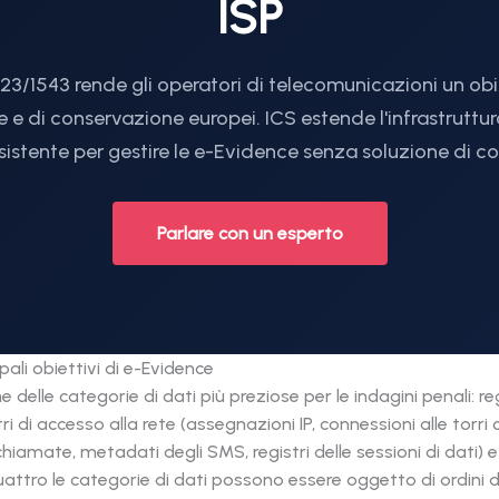
ISP
3/1543 rende gli operatori di telecomunicazioni un obie
e e di conservazione europei. ICS estende l'infrastruttur
sistente per gestire le e-Evidence senza soluzione di co
Parlare con un esperto
pali obiettivi di e-Evidence
elle categorie di dati più preziose per le indagini penali: reg
tri di accesso alla rete (assegnazioni IP, connessioni alle torri 
chiamate, metadati degli SMS, registri delle sessioni di dati) e 
uattro le categorie di dati possono essere oggetto di ordini