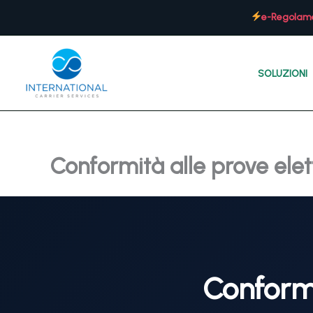
Vai
e-Regolame
al
contenuto
SOLUZIONI
Conformità alle prove elet
Conformi