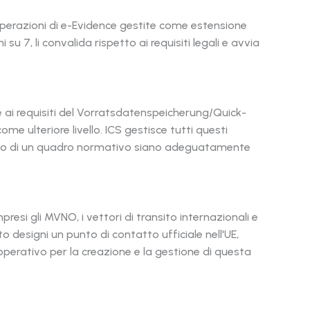
 operazioni di e-Evidence gestite come estensione
 su 7, li convalida rispetto ai requisiti legali e avvia
 ai requisiti del Vorratsdatenspeicherung/Quick-
ulteriore livello. ICS gestisce tutti questi
mbito di un quadro normativo siano adeguatamente
resi gli MVNO, i vettori di transito internazionali e
o designi un punto di contatto ufficiale nell'UE,
operativo per la creazione e la gestione di questa
Chinese
Portuguese
Korean