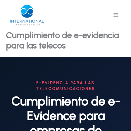
Ir
al
contenido
Cumplimiento de e-evidencia
para las telecos
E-EVIDENCIA PARA LAS
TELECOMUNICACIONES
Cumplimiento de e-
Evidence para
empresas de