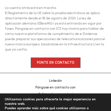
La cuenta atrás está en marcha
El Reglamento de la UE sobre la prueba electrónica se aplica
directamente desde el 18 de agosto de 2026. La ley de
aplicación alemana (EBewMG) ya está entrando en vigor por
fases. Póngase en contacto con ICS hoy mismo para hablar de
Chinese
cómo nuestra plataforma de cumplimiento de e-Evidence
puede preparar sus operaciones de telecomunicaciones para el
Portuguese
nuevo marco europeo, basándose en la infraestructura LI en la
que ya confía.
Korean
Japanese
PONTE EN CONTACTO
Hebrew
Italian
Linkedin
Russian
Póngase en contacto con
French
Política de privacidad
Arabic
Utilizamos cookies para ofrecerte la mejor experiencia en
Pie de imprenta
nuestra web.
German
Puedes aprender más sobre qué cookies utilizamos o