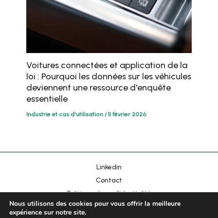
Voitures connectées et application de la
Chinese
loi : Pourquoi les données sur les véhicules
deviennent une ressource d'enquête
Portuguese
essentielle
Korean
Industrie et cas d'utilisation
/
11 février 2026
Japanese
Hebrew
Italian
Linkedin
Russian
Contact
Spanish
Politique de confidentialité
Arabic
Nous utilisons des cookies pour vous offrir la meilleure
Impression
expérience sur notre site.