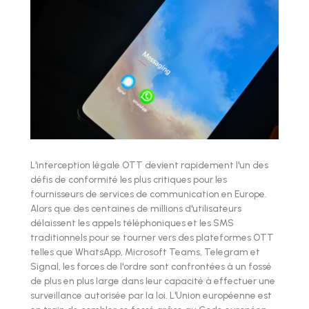
L'interception légale OTT devient rapidement l'un des
défis de conformité les plus critiques pour les
fournisseurs de services de communication en Europe.
Alors que des centaines de millions d'utilisateurs
délaissent les appels téléphoniques et les SMS
traditionnels pour se tourner vers des plateformes OTT
telles que WhatsApp, Microsoft Teams, Telegram et
Signal, les forces de l'ordre sont confrontées à un fossé
de plus en plus large dans leur capacité à effectuer une
surveillance autorisée par la loi. L'Union européenne est