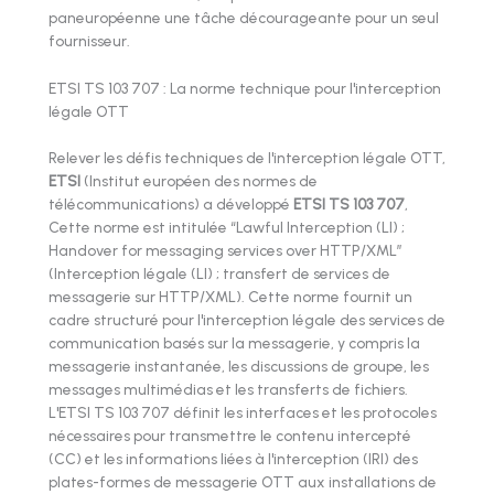
paneuropéenne une tâche décourageante pour un seul
fournisseur.
ETSI TS 103 707 : La norme technique pour l'interception
légale OTT
Relever les défis techniques de l'interception légale OTT,
ETSI
(Institut européen des normes de
télécommunications) a développé
ETSI TS 103 707
,
Cette norme est intitulée “Lawful Interception (LI) ;
Handover for messaging services over HTTP/XML”
(Interception légale (LI) ; transfert de services de
messagerie sur HTTP/XML). Cette norme fournit un
cadre structuré pour l'interception légale des services de
communication basés sur la messagerie, y compris la
messagerie instantanée, les discussions de groupe, les
messages multimédias et les transferts de fichiers.
L'ETSI TS 103 707 définit les interfaces et les protocoles
nécessaires pour transmettre le contenu intercepté
(CC) et les informations liées à l'interception (IRI) des
plates-formes de messagerie OTT aux installations de