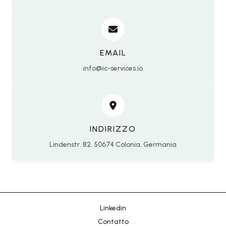
EMAIL
info@ic-services.io
Chinese
Portuguese
INDIRIZZO
Lindenstr. 82, 50674 Colonia, Germania
Korean
Japanese
Hebrew
Russian
Linkedin
Spanish
Contatto