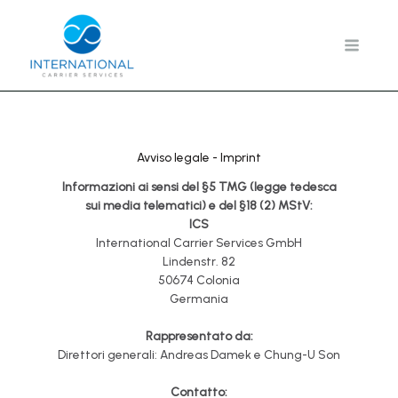
Vai
al
contenuto
Avviso legale - Imprint
Informazioni ai sensi del §5 TMG (legge tedesca
sui media telematici) e del §18 (2) MStV:
ICS
International Carrier Services GmbH
Lindenstr. 82
50674 Colonia
Germania
Rappresentato da:
Direttori generali: Andreas Damek e Chung-U Son
Contatto: