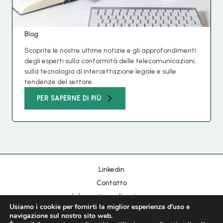
Blog
Scoprite le nostre ultime notizie e gli approfondimenti
degli esperti sulla conformità delle telecomunicazioni,
sulla tecnologia di intercettazione legale e sulle
Chinese
tendenze del settore.
Portuguese
PER SAPERNE DI PIÙ
Korean
Japanese
Hebrew
Russian
Linkedin
Spanish
Contatto
French
Informativa sulla privacy
Arabic
Usiamo i cookie per fornirti la miglior esperienza d'uso e
Impronta
navigazione sul nostro sito web.
German