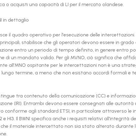
ca o acquisti una capacità di LI per il mercato olandese.
I in dettaglio
isce il quadro operativo per l'esecuzione delle intercettazioni.
principali, stabilisce che gli operatori devono essere in grado 
azione entro un periodo di tempo definito, in genere entro p
one di un mandato valido. Per gli MVNO, ciò significa che affid
te all'MNO ospitante per le intercettazioni non è una strate
a lungo termine, a meno che non esistano accordi formali e 
istingue tra contenuto della comunicazione (CC) e informazion
tazione (IRI). Entrambi devono essere consegnati alle autorit
o conforme agli standard ETSI, in particolare attraverso le i
e HI3. Il BWNI specifica anche i requisiti relativi all'integrità de
he il materiale intercettato non sia stato alterato durante l
one.