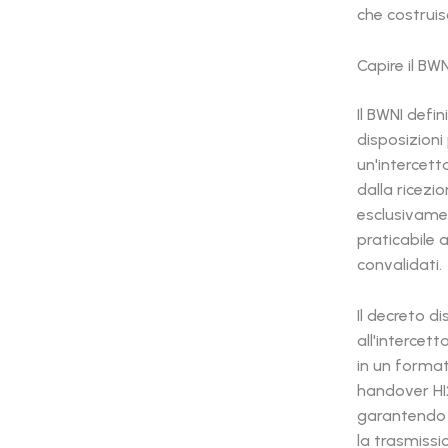
che costruis
Capire il BWN
Il BWNI defin
disposizioni 
un'intercett
dalla ricezi
esclusivamen
praticabile 
convalidati.
Il decreto d
all'intercet
in un format
handover HI2 
garantendo c
la trasmissi