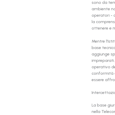
sono da tem
ambiente nor
operatori -
la comprensi
ottenere e m
Mentre l'Ist
base tecnica
aggiunge spe
impreparati.
operativo de
conformità a
essere affro
Intercettazi
La base giuri
nella Teleco