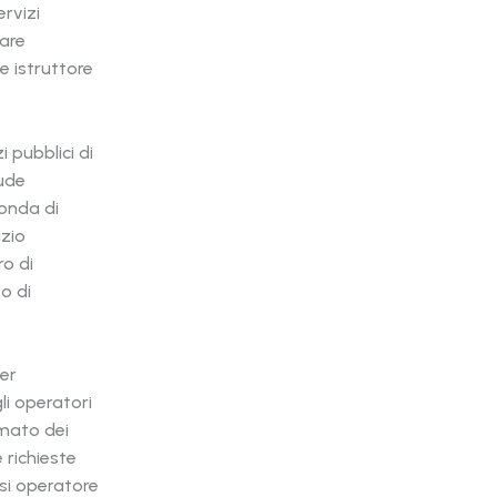
ervizi
uare
e istruttore
i pubblici di
lude
conda di
izio
ro di
o di
per
li operatori
rmato dei
 richieste
si operatore