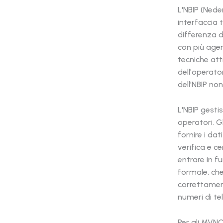
L'NBIP (Ned
interfaccia t
differenza d
con più agen
tecniche attr
dell'operator
dell'NBIP non
L'NBIP gesti
operatori. Gl
fornire i dat
verifica e c
entrare in f
formale, che 
correttamente
numeri di tele
Per gli MVNO