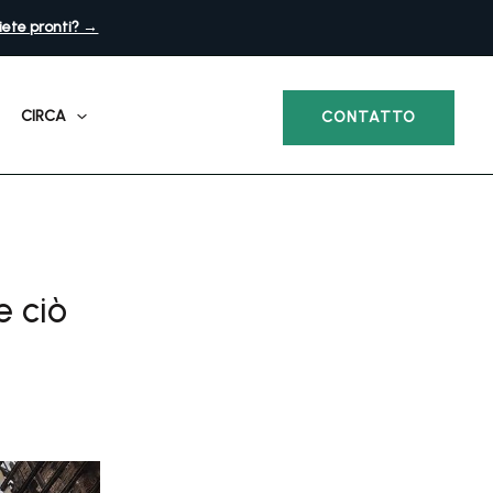
iete pronti? →
CIRCA
CONTATTO
e ciò