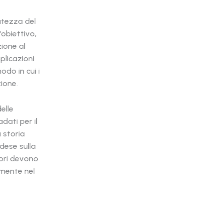
atezza del
'obiettivo,
ione al
plicazioni
odo in cui i
ione.
elle
dati per il
 storia
dese sulla
tori devono
amente nel