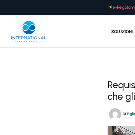
Vai
e-Regolame
al
contenuto
SOLUZIONI
Requis
che g
Di
Figl