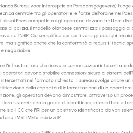
erlands Bureau voor Interceptie en Persoonsgegevens) funge
ecnica centrale tra gli operatori e le forze dell'ordine nei Paes
i alcuni Paesi europei in cui gli operatori devono trattare di
zie di polizia, il modello olandese centralizza il passaggio d
averso l'NBIP. Ciò semplifica per certi versi gli obblighi tecnici
e, ma significa anche che la conformità ai requisiti tecnici spe
 è negoziabile.
sce l'infrastruttura che riceve le comunicazioni intercettate da
i operatori devono stabilire connessioni sicure ai sistemi dell'
i intercettati nel formato richiesto. Il Bureau svolge anche un 
ertificazione della capacità di intercettazione di un operatore.
unzione, gli operatori devono dimostrare, attraverso un proce
i loro sistemi sono in grado di identificare, intercettare e for
 sia il CC che l'IRI per un obiettivo identificato da vari selett
fono, IMSI, IMEI e indirizzi IP.
, il rapporto con la NBIP è particolarmente importante. Anch