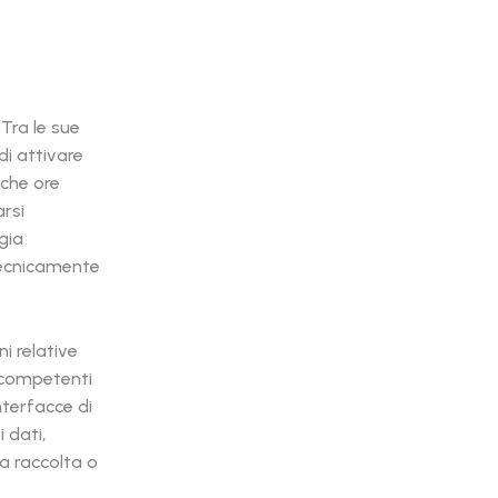
 Tra le sue
di attivare
oche ore
arsi
gia
tecnicamente
i relative
à competenti
nterfacce di
i dati,
a raccolta o