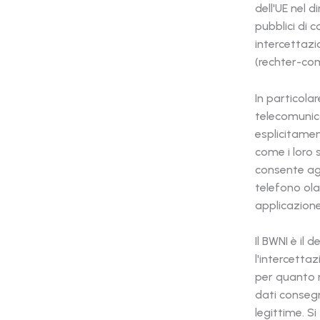
dell'UE nel d
pubblici di 
intercettazi
(rechter-com
In particolar
telecomunica
esplicitamen
come i loro s
consente agl
telefono ol
applicazione
Il BWNI è il 
l'intercettaz
per quanto r
dati consegn
legittime. S