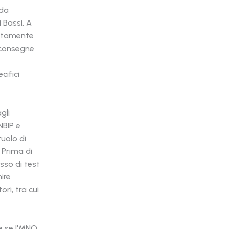
 da
i Bassi. A
rettamente
i consegne
cifici
gli
NBIP e
ruolo di
 Prima di
sso di test
nire
ori, tra cui
e se l'MNO