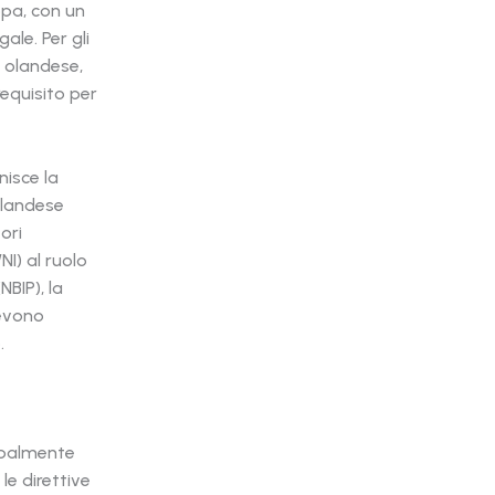
opa, con un
ale. Per gli
 olandese,
equisito per
nisce la
 olandese
ori
I) al ruolo
BIP), la
devono
.
cipalmente
le direttive