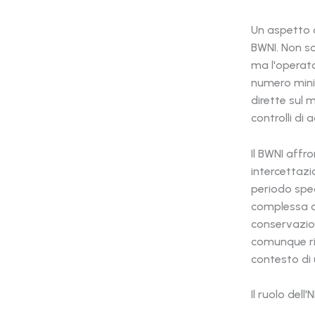
Un aspetto c
BWNI. Non so
ma l'operato
numero minim
dirette sul 
controlli di
Il BWNI affr
intercettazi
periodo spec
complessa co
conservazion
comunque ri
contesto di 
Il ruolo dell'