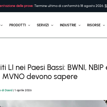
ntazione delle prove:
Termine ultimo di conformità 18 agosto 2026.
S
PRODOTTI
SERVIZI
INDUSTRIE
RISORSE
iti LI nei Paesi Bassi: BWNI, NBIP 
li MVNO devono sapere
io di David
/
1 aprile 2026