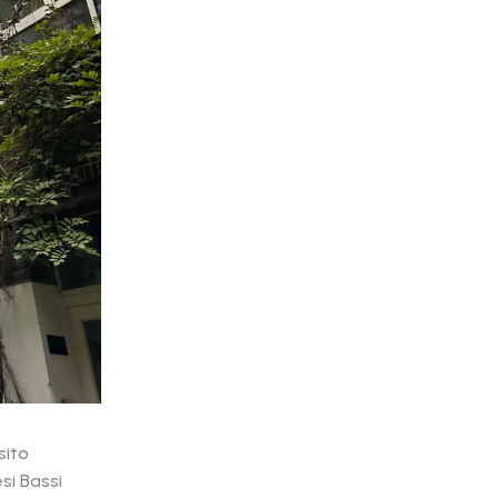
sito
si Bassi