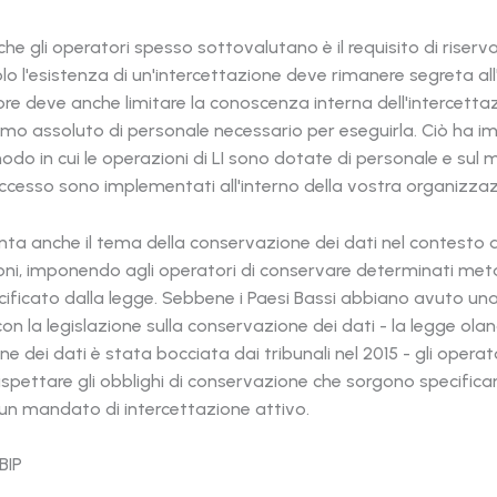
he gli operatori spesso sottovalutano è il requisito di riserv
lo l'esistenza di un'intercettazione deve rimanere segreta all
re deve anche limitare la conoscenza interna dell'intercettaz
o assoluto di personale necessario per eseguirla. Ciò ha im
modo in cui le operazioni di LI sono dotate di personale e sul m
 accesso sono implementati all'interno della vostra organizzaz
onta anche il tema della conservazione dei dati nel contesto d
oni, imponendo agli operatori di conservare determinati meta
ificato dalla legge. Sebbene i Paesi Bassi abbiano avuto una
n la legislazione sulla conservazione dei dati - la legge olan
e dei dati è stata bocciata dai tribunali nel 2015 - gli opera
spettare gli obblighi di conservazione che sorgono specific
un mandato di intercettazione attivo.
NBIP