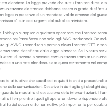
iritto olandese. La legge prevede che tutti i fornitori di reti e s
comunicazione elettronica debbano essere in grado di effett
oni legali in presenza di un mandato valido emesso dal giudic
missaris) o, in casi urgenti, dal pubblico ministero.
e, l'obbligo si applica a qualsiasi operatore che fornisca serviz
zione nei Paesi Bassi, non solo agli MNO tradizionali. Ciò inc
te gli MVNO, i rivenditori e persino alcuni fornitori OTT, a se
ervizi sono classificati dalla legge olandese. Se il vostro serv
i utenti di avviare o ricevere comunicazioni tramite un nume
andese o una rete olandese, siete quasi certamente nel camp
.
decreto attuativo che specifica i requisiti tecnici e procedurali 
ione delle comunicazioni. Descrive in dettaglio gli obblighi deg
iguarda le modalità di esecuzione delle intercettazioni, il fo
ati e i tempi entro i quali gli operatori devono rispondere alle
i tratta del documento normativo più importante per qualsia