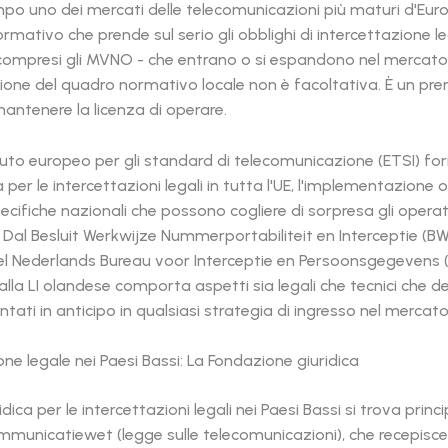
po uno dei mercati delle telecomunicazioni più maturi d'Eur
mativo che prende sul serio gli obblighi di intercettazione leg
 compresi gli MVNO - che entrano o si espandono nel mercato
one del quadro normativo locale non è facoltativa. È un prer
antenere la licenza di operare.
ituto europeo per gli standard di telecomunicazione (ETSI) for
 per le intercettazioni legali in tutta l'UE, l'implementazione
cifiche nazionali che possono cogliere di sorpresa gli operat
 Dal Besluit Werkwijze Nummerportabiliteit en Interceptie (BWN
l Nederlands Bureau voor Interceptie en Persoonsgegevens (N
lla LI olandese comporta aspetti sia legali che tecnici che 
ntati in anticipo in qualsiasi strategia di ingresso nel mercato
one legale nei Paesi Bassi: La Fondazione giuridica
dica per le intercettazioni legali nei Paesi Bassi si trova prin
mmunicatiewet (legge sulle telecomunicazioni), che recepisce 