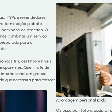
as, ITSPs e revendedores
ra terminação global e
io backbone de atacado. O
e-nos combinar um serviço
 preparada para a
nte.
oncos, IPs, destinos e níveis
ransparentes. Quer trate de
 internacional em grande
 de que necessita para crescer
Abordagem personalizada
O nosso portfólio grossista 