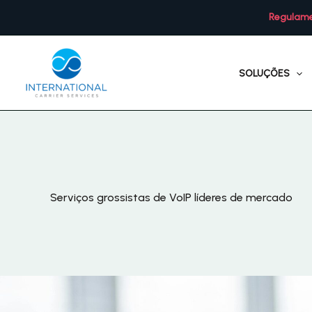
Saltar
Regulame
para
o
conteúdo
SOLUÇÕES
Serviços grossistas de VoIP líderes de mercado