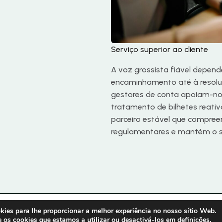
Serviço superior ao cliente
A voz grossista fiável depend
encaminhamento até à resolu
gestores de conta apoiam-no
tratamento de bilhetes reati
parceiro estável que compreend
regulamentares e mantém o s
okies para lhe proporcionar a melhor experiência no nosso sítio Web.
essão
Direitos de autor |
 os cookies que estamos a utilizar ou desactivá-los em
definições
.