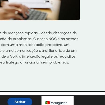
Chinese
Korean
e de reacções rápidas - desde alterações de
Japanese
ção de problemas. O nosso NOC e os nossos
Hebrew
 com uma monitorização proactiva, um
Italian
vo e uma comunicação clara. Beneficia de um
e o VoIP, a interceção legal e os requisitos
Russian
eu tráfego a funcionar sem problemas.
Spanish
French
Arabic
German
English
 ICS International Carrier Services GmbH © 2026 ICS
Aceitar
Portuguese