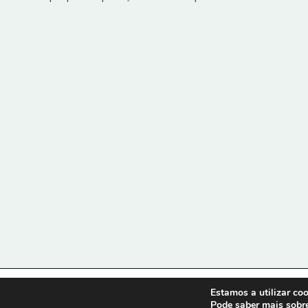
Estamos a utilizar co
Linkedin
Contacto
Política de privacidade
Impr
Pode saber mais sobre